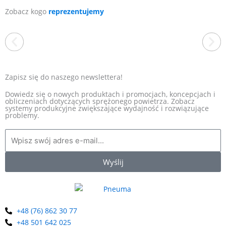
Zobacz kogo
reprezentujemy
Zapisz się do naszego newslettera!
Dowiedz się o nowych produktach i promocjach, koncepcjach i
obliczeniach dotyczących sprężonego powietrza. Zobacz
systemy produkcyjne zwiększające wydajność i rozwiązujące
EXAIR
problemy.
Jesteśmy wyłącznym dystrybutorem amerykańskiej firmy EXAIR
w Polsce. To producent, który od ponad 40 lat wyznacza
standardy w branży produktów zasilanych sprężonym
powietrzem. Oferta obejmuje energooszczędne dysze
pneumatyczne m.in. noże powietrzne, rurki wirowe, przenośniki i
Wyślij
odkurzacze pneumatyczne i wiele innych. Jako wieloletni
dystrybutor marki EXAIR w Polsce, oferujemy kompleksową
pomoc w doborze odpowiednich urządzeń.
+48 (76) 862 30 77
+48 501 642 025