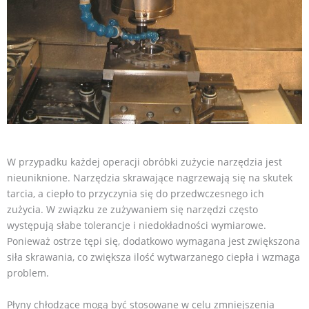
W przypadku każdej operacji obróbki zużycie narzędzia jest
nieuniknione. Narzędzia skrawające nagrzewają się na skutek
tarcia, a ciepło to przyczynia się do przedwczesnego ich
zużycia. W związku ze zużywaniem się narzędzi często
występują słabe tolerancje i niedokładności wymiarowe.
Ponieważ ostrze tępi się, dodatkowo wymagana jest zwiększona
siła skrawania, co zwiększa ilość wytwarzanego ciepła i wzmaga
problem.
Płyny chłodzące mogą być stosowane w celu zmniejszenia