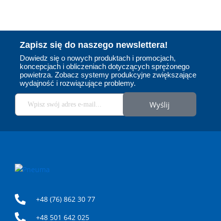
Zapisz się do naszego newslettera!
Dowiedz się o nowych produktach i promocjach,
koncepcjach i obliczeniach dotyczących sprężonego
powietrza. Zobacz systemy produkcyjne zwiększające
EXAIR
wydajność i rozwiązujące problemy.
Jesteśmy wyłącznym dystrybutorem
amerykańskiej firmy EXAIR w Polsce. To
Wyślij
producent, który od ponad 40 lat wyznacza
standardy w branży produktów zasilanych
sprężonym powietrzem. Oferta obejmuje
energooszczędne dysze pneumatyczne m.in.
noże powietrzne, rurki wirowe, przenośniki i
odkurzacze pneumatyczne i wiele innych. Jako
wieloletni dystrybutor marki EXAIR w Polsce,
oferujemy kompleksową pomoc w doborze
odpowiednich urządzeń.
+48 (76) 862 30 77
+48 501 642 025