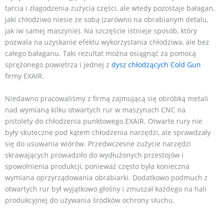
tarcia i złagodzenia zużycia części, ale wtedy pozostaje bałagan,
jaki chłodziwo niesie ze sobą (zarówno na obrabianym detalu,
jak iw samej maszynie). Na szczęście istnieje sposób, który
pozwala na uzyskanie efektu wykorzystania chłodziwa, ale bez
całego bałaganu. Taki rezultat można osiągnąć za pomocą
sprężonego powietrza i jednej z
dysz chłodzących Cold Gun
firmy EXAIR.
Niedawno pracowaliśmy z firmą zajmującą się obróbką metali
nad wymianą kilku otwartych rur w maszynach CNC na
pistolety do chłodzenia punktowego EXAIR. Otwarte rury nie
były skuteczne pod kątem chłodzenia narzędzi, ale sprawdzały
się do usuwania wiórów. Przedwczesne zużycie narzędzi
skrawających prowadziło do wydłużonych przestojów i
spowolnienia produkcji, ponieważ często była konieczna
wymiana oprzyrządowania obrabiarki. Dodatkowo podmuch z
otwartych rur był wyjątkowo głośny i zmuszał każdego na hali
produkcyjnej do używania środków ochrony słuchu.