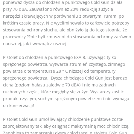
ponieważ dysza do chłodzenia punktowego Cold Gun działa
przy 70 dBA. Zauważono również 20% redukcję zużycia
narzędzi skrawających w porównaniu z otwartymi rurami po
krótkim czasie pracy. Nie wyeliminowało to całkowicie potrzeby
stosowania ochrony słuchu, ale obniżyło ją do tego stopnia, że
pracownicy ??nie byli zmuszeni do stosowania ochrony zarówno
nausznej, jak i wewnątrz usznej.
Pistolet do chłodzenia punktowego EXAIR, używając tylko
sprężonego powietrza, wytwarza strumień czystego, zimnego
powietrza o temperaturze 28 ° C niższej od temperatury
sprężonego powietrza. Dysza chłodząca Cold Gun jest bardzo
cicha (poziom hałasu zaledwie 70 dBA) i nie ma żadnych
ruchomych części, które mogłyby się zużyć. Wystarczy zasilić
produkt czystym, suchym sprężonym powietrzem i nie wymaga
on konserwacji!
Pistolet Cold Gun umożliwiający chłodzenie punktowe został
zaprojektowany tak, aby osiągnąć maksymalną moc chłodniczą.
Zapobiega to zamarzaniu dyszy chłodzącej pistoletu Cold Gun