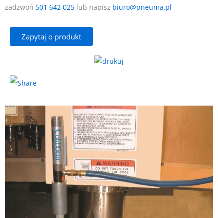
zadzwoń
501 642 025
lub napisz
biuro@pneuma.pl
Zapytaj o produkt