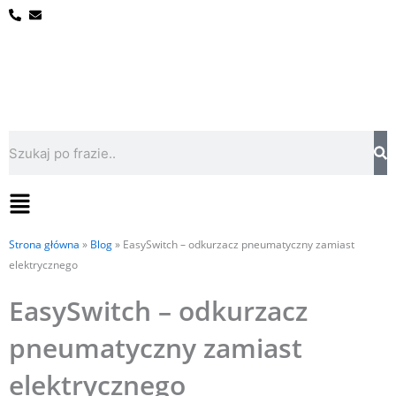
Przejdź
do
treści
Szukaj
Flyout
Menu
Strona główna
»
Blog
»
EasySwitch – odkurzacz pneumatyczny zamiast
elektrycznego
EasySwitch – odkurzacz
pneumatyczny zamiast
elektrycznego