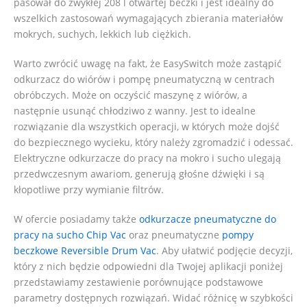
pasował do zwykłej 208 l otwartej beczki i jest idealny do
wszelkich zastosowań wymagających zbierania materiałów
mokrych, suchych, lekkich lub ciężkich.
Warto zwrócić uwagę na fakt, że EasySwitch może zastąpić
odkurzacz do wiórów i pompę pneumatyczną w centrach
obróbczych. Może on oczyścić maszynę z wiórów, a
następnie usunąć chłodziwo z wanny. Jest to idealne
rozwiązanie dla wszystkich operacji, w których może dojść
do bezpiecznego wycieku, który należy zgromadzić i odessać.
Elektryczne odkurzacze do pracy na mokro i sucho ulegają
przedwczesnym awariom, generują głośne dźwięki i są
kłopotliwe przy wymianie filtrów.
W ofercie posiadamy także
odkurzacze pneumatyczne do
pracy na sucho Chip Vac
oraz pneumatyczne
pompy
beczkowe Reversible Drum Vac
. Aby ułatwić podjęcie decyzji,
który z nich będzie odpowiedni dla Twojej aplikacji poniżej
przedstawiamy zestawienie porównujące podstawowe
parametry dostępnych rozwiązań. Widać różnicę w szybkości