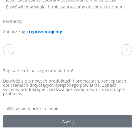
EasySwitch w swojej firmie zapraszamy do kontaktu z nami.
Partnerzy
Zobacz kogo
reprezentujemy
Zapisz się do naszego newslettera!
Dowiedz się o nowych produktach i promocjach, koncepcjach i
obliczeniach dotyczących sprężonego powietrza. Zobacz
systemy produkcyjne zwiększające wydajność i rozwiązujące
EXAIR
problemy.
Jesteśmy wyłącznym dystrybutorem amerykańskiej firmy EXAIR
w Polsce. To producent, który od ponad 40 lat wyznacza
standardy w branży produktów zasilanych sprężonym
powietrzem. Oferta obejmuje energooszczędne dysze
pneumatyczne m.in. noże powietrzne, rurki wirowe, przenośniki i
Wyślij
odkurzacze pneumatyczne i wiele innych. Jako wieloletni
dystrybutor marki EXAIR w Polsce, oferujemy kompleksową
pomoc w doborze odpowiednich urządzeń.