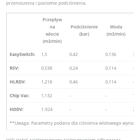
przenoszenia i poziomie podciśnienia.
Przepływ
na
Podciśnienie
Woda
Pl
wlocie
(bar)
(m3/min)
(k
(m3/min)
EasySwitch:
1,5
0,42
0,136
31
RSV:
0,538
0,24
0,114
-
HLRDV:
1,218
0,46
0,114
-
Chip Vac:
1,132
-
-
12,
HDDV:
1.924
-
-
23,
**Uwaga: Parametry podano dla ciśnienia wlotowego wynosząc
Jeśli jesteś zainteresowany zastosowaniem odkurzacza