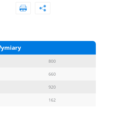
ymiary
800
660
920
162