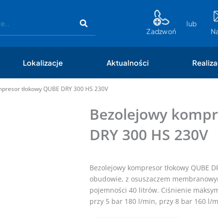
lub
Zadzwoń
N
Lokalizacje
Aktualności
Realiza
mpresor tłokowy QUBE DRY 300 HS 230V
Bezolejowy kompr
DRY 300 HS 230V
Bezolejowy kompresor tłokowy QUBE D
obudowie, z osuszaczem membranowym, 
pojemności 40 litrów. Ciśnienie maksym
przy 5 bar 180 l/min, przy 8 bar 160 l/m