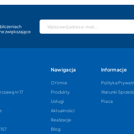
HER
Repre
bliczeniach
ne zwiększające
HERT
powie
poczy
Europ
powie
Nawigacja
Informacje
O firmie
Polityka Prywat
rczawą nr 17
Produkty
Warunki Sprzed
Usługi
Praca
e
Aktualności
9
Realizacje
157
Blog