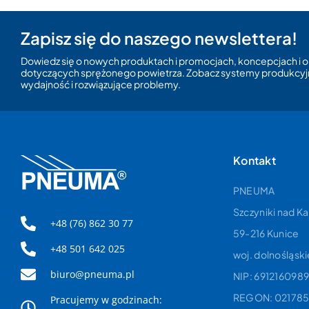
Zapisz się do naszego newslettera!
my EXAIR w Polsce. To
Dowiedz się o nowych produktach i promocjach, koncepcjach i o
dotyczących sprężonego powietrza. Zobacz systemy produkcyj
y w branży produktów
wydajność i rozwiązujące problemy.
nergooszczędne dysze
enośniki i odkurzacze
 marki EXAIR w Polsce,
 urządzeń.
Kontakt
PNEUMA
Szczyniki nad Ka
+48 (76) 862 30 77
59-216 Kunice
+48 501 642 025
woj. dolnośląski
biuro@pneuma.pl
NIP: 691216098
REGON: 021785
Pracujemy w godzinach: