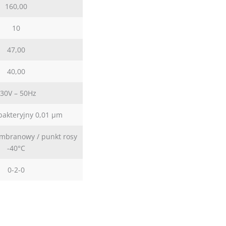
160,00
10
47,00
40,00
30V – 50Hz
ybakteryjny 0,01 µm
mbranowy / punkt rosy
-40°C
0-2-0