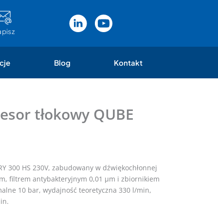
apisz
cje
Blog
Kontakt
esor tłokowy QUBE
RY 300 HS 230V, zabudowany w dźwiękochłonnej
filtrem antybakteryjnym 0,01 µm i zbiornikiem
alne 10 bar, wydajność teoretyczna 330 l/min,
in.