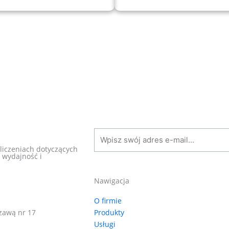
liczeniach dotyczących
 wydajność i
Nawigacja
firmy EXAIR w Polsce. To producent, który od ponad 40 
O firmie
 energooszczędne dysze pneumatyczne m.in. noże powietr
zawą nr 17
Produkty
strybutor marki EXAIR w Polsce, oferujemy kompleksową 
Usługi