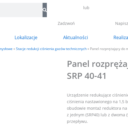
lub
Zadzwoń
Napis
Lokalizacje
Aktualności
Realiz
emysłowe
»
Stacje redukcji ciśnienia gazów technicznych
»
Panel rozprężający do 
Panel rozpręża
SRP 40-41
Urządzenie redukujące ciśnienie
ciśnienia nastawionego na 1,5 
obudowie montaż reduktora na ś
z jednym (SRP40) lub z dwoma (
przepływu.