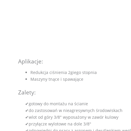
Aplikacje:
Redukcja ciśnienia 2giego stopnia
Maszyny tnące i spawające
Zalety:
✔gotowy do montażu na ścianie
✔do zastosowań w nieagresywnych środowiskach
✔wlot od góry 3/8″ wyposażony w zawór kulowy
✔przyłącze wylotowe na dole 3/8″
✔odpowiedni do pracy z argonem i dwutlenkiem węg