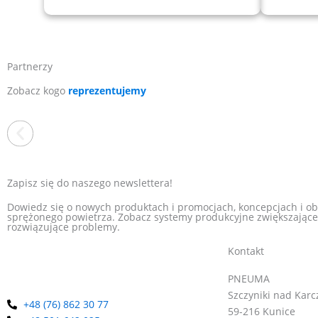
Partnerzy
Zobacz kogo
reprezentujemy
Zapisz się do naszego newslettera!
Dowiedz się o nowych produktach i promocjach, koncepcjach i ob
sprężonego powietrza. Zobacz systemy produkcyjne zwiększające
rozwiązujące problemy.
EXAIR
Kontakt
Jesteśmy wyłącznym dystrybutorem amerykańskiej 
PNEUMA
zasilanych sprężonym powietrzem. Oferta obejmuje
Szczyniki nad Karc
pneumatyczne i wiele innych. Jako wieloletni dy
+48 (76) 862 30 77
59-216 Kunice