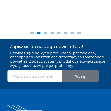
Zapisz się do naszego newslettera!
Dowiedz się o nowych produktach i promocjach,
koncepcjach i obliczeniach dotyczących sprężonego
powietrza. Zobacz systemy produkcyjne zwiększające
wydajność i rozwiązujące problemy.
Wyślij
HERTZ KOMPRESSOREN
Reprezentujemy w Polsce producenta
przemysłowych sprężarek powietrza HERTZ
KOMPRESSOREN. Założona w 1965 roku w
skromnym warsztacie o powierzchni 25 m², dziś
to jeden z największych producentów w branży.