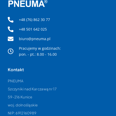
Dzięki poczynionym inwestycjom firma jest
obecnie właścicielem największej fabryki w
Europie produkującej kompresory powietrza pod
jednym dachem z zamkniętą powierzchnią
+48 (76) 862 30 77
produkcyjną o powierzchni 50 000 m².
+48 501 642 025
biuro@pneuma.pl
Pracujemy w godzinach:
pon. - pt.: 8.00 - 16.00
Kontakt
PNEUMA
Szczyniki nad Karczawą nr 17
59-216 Kunice
woj. dolnośląskie
NIP: 6912160989