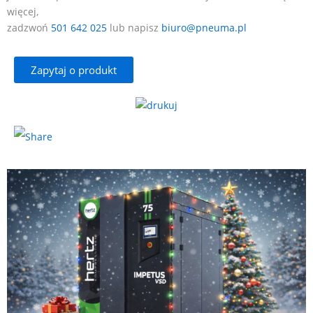
więcej,
zadzwoń
501 642 025
lub napisz
biuro@pneuma.pl
Zapytaj o produkt