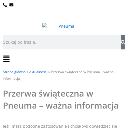
Przejdź
do
treści
Szukaj
Flyout
Menu
Strona główna
»
Aktualności
»
Przerwa świąteczna w Pneuma – ważna
informacja
Przerwa świąteczna w
Pneuma – ważna informacja
Jeśli masz podobne zastosowanie i chciałbyś dowiedzieć się