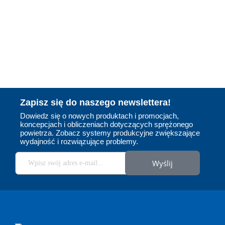
Zapisz się do naszego newslettera!
Dowiedz się o nowych produktach i promocjach,
koncepcjach i obliczeniach dotyczących sprężonego
powietrza. Zobacz systemy produkcyjne zwiększające
EXAIR
wydajność i rozwiązujące problemy.
Jesteśmy wyłącznym dystrybutorem
amerykańskiej firmy EXAIR w Polsce. To
Wyślij
producent, który od ponad 40 lat wyznacza
standardy w branży produktów zasilanych
sprężonym powietrzem. Oferta obejmuje
energooszczędne dysze pneumatyczne m.in.
noże powietrzne, rurki wirowe, przenośniki i
odkurzacze pneumatyczne i wiele innych. Jako