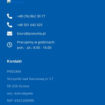
wieloletni dystrybutor marki EXAIR w Polsce,
oferujemy kompleksową pomoc w doborze
odpowiednich urządzeń.
+48 (76) 862 30 77
+48 501 642 025
biuro@pneuma.pl
Pracujemy w godzinach:
pon. - pt.: 8.00 - 16.00
Kontakt
PNEUMA
Szczyniki nad Karczawą nr 17
59-216 Kunice
woj. dolnośląskie
NIP: 6912160989