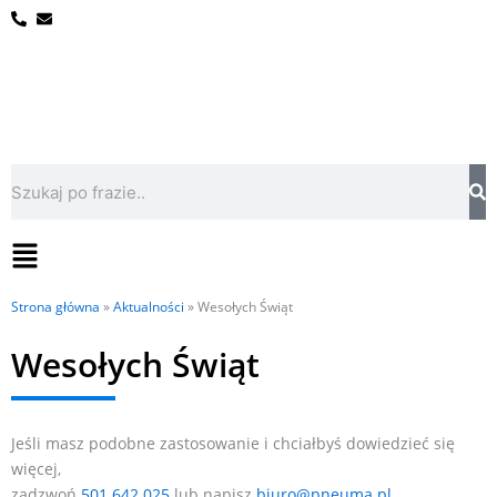
Przejdź
do
treści
Szukaj
Flyout
Menu
Strona główna
»
Aktualności
»
Wesołych Świąt
Wesołych Świąt
Jeśli masz podobne zastosowanie i chciałbyś dowiedzieć się
więcej,
zadzwoń
501 642 025
lub napisz
biuro@pneuma.pl