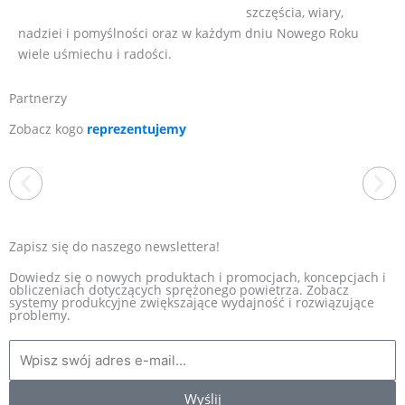
szczęścia, wiary,
nadziei i pomyślności oraz w każdym dniu Nowego Roku
wiele uśmiechu i radości.
Partnerzy
Zobacz kogo
reprezentujemy
Zapisz się do naszego newslettera!
Dowiedz się o nowych produktach i promocjach, koncepcjach i
obliczeniach dotyczących sprężonego powietrza. Zobacz
systemy produkcyjne zwiększające wydajność i rozwiązujące
EXAIR
problemy.
Jesteśmy wyłącznym dystrybutorem amerykańskiej firmy EXAIR
w Polsce. To producent, który od ponad 40 lat wyznacza
standardy w branży produktów zasilanych sprężonym
powietrzem. Oferta obejmuje energooszczędne dysze
pneumatyczne m.in. noże powietrzne, rurki wirowe, przenośniki i
Wyślij
odkurzacze pneumatyczne i wiele innych. Jako wieloletni