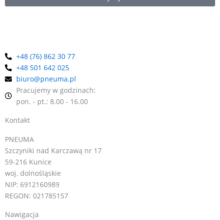
dystrybutor marki EXAIR w Polsce, oferujemy kompleksową
pomoc w doborze odpowiednich urządzeń.
+48 (76) 862 30 77
+48 501 642 025
biuro@pneuma.pl
Pracujemy w godzinach:
pon. - pt.: 8.00 - 16.00
Kontakt
PNEUMA
Szczyniki nad Karczawą nr 17
59-216 Kunice
woj. dolnośląskie
NIP: 6912160989
REGON: 021785157
Nawigacja