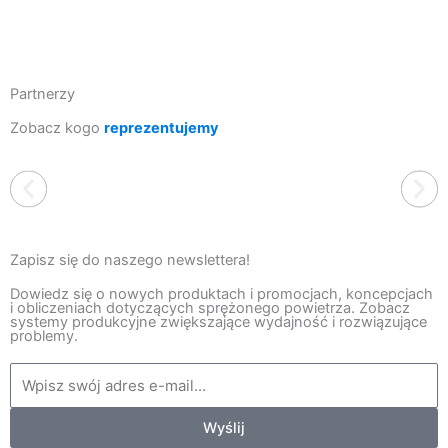
Partnerzy
Zobacz kogo
reprezentujemy
Zapisz się do naszego newslettera!
Dowiedz się o nowych produktach i promocjach, koncepcjach
i obliczeniach dotyczących sprężonego powietrza. Zobacz
systemy produkcyjne zwiększające wydajność i rozwiązujące
EXAIR
problemy.
Jesteśmy wyłącznym dystrybutorem amerykańskiej firmy
EXAIR w Polsce. To producent, który od ponad 40 lat
wyznacza standardy w branży produktów zasilanych
sprężonym powietrzem. Oferta obejmuje energooszczędne
dysze pneumatyczne m.in. noże powietrzne, rurki wirowe,
Wyślij
przenośniki i odkurzacze pneumatyczne i wiele innych. Jako