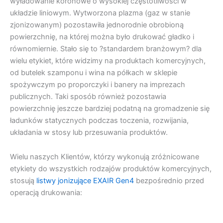
wyładowanie koronowe o wysokiej częstotliwości w
układzie liniowym. Wytworzona plazma (gaz w stanie
zjonizowanym) pozostawiła jednorodnie obrobioną
powierzchnię, na której można było drukować gładko i
równomiernie. Stało się to ?standardem branżowym? dla
wielu etykiet, które widzimy na produktach komercyjnych,
od butelek szamponu i wina na półkach w sklepie
spożywczym po proporczyki i banery na imprezach
publicznych. Taki sposób również pozostawia
powierzchnię jeszcze bardziej podatną na gromadzenie się
ładunków statycznych podczas toczenia, rozwijania,
układania w stosy lub przesuwania produktów.
Wielu naszych Klientów, którzy wykonują zróżnicowane
etykiety do wszystkich rodzajów produktów komercyjnych,
stosują
listwy jonizujące EXAIR Gen4
bezpośrednio przed
operacją drukowania: