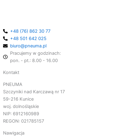
wieloletni dystrybutor marki EXAIR w Polsce, oferujemy
kompleksową pomoc w doborze odpowiednich urządzeń.
+48 (76) 862 30 77
+48 501 642 025
biuro@pneuma.pl
Pracujemy w godzinach:
pon. - pt.: 8.00 - 16.00
Kontakt
PNEUMA
Szczyniki nad Karczawą nr 17
59-216 Kunice
woj. dolnośląskie
NIP: 6912160989
REGON: 021785157
Nawigacja