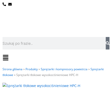
Przejdź
do
treści
Szukaj
Flyout
Menu
Strona główna
»
Produkty
»
Sprężarki i kompresory powietrza
»
Sprężarki
tłokowe
»
Sprężarki tłokowe wysokociśnieniowe HPC-H