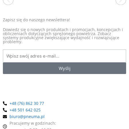
Zapisz się do naszego newslettera!
Dowiedz się o nowych produktach i promocjach, koncepcjach i
obliczeniach dotyczących sprężonego powietrza. Zobacz
systemy produkcyjne zwiększające wydajność i rozwiązujące
EXAIR
problemy.
Jesteśmy wyłącznym dystrybutorem amerykańskiej firmy EXAIR
w Polsce. To producent, który od ponad 40 lat wyznacza
standardy w branży produktów zasilanych sprężonym
powietrzem. Oferta obejmuje energooszczędne dysze
pneumatyczne m.in. noże powietrzne, rurki wirowe, przenośniki i
Wyślij
odkurzacze pneumatyczne i wiele innych. Jako wieloletni
dystrybutor marki EXAIR w Polsce, oferujemy kompleksową
pomoc w doborze odpowiednich urządzeń.
+48 (76) 862 30 77
+48 501 642 025
biuro@pneuma.pl
Pracujemy w godzinach: