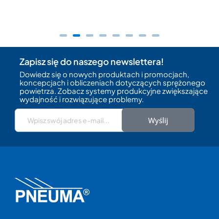
Zapisz się do naszego newslettera!
Dowiedz się o nowych produktach i promocjach,
koncepcjach i obliczeniach dotyczących sprężonego
powietrza. Zobacz systemy produkcyjne zwiększające
wydajność i rozwiązujące problemy.
Wyślij
HERTZ KOMPRESSOREN
Reprezentujemy w Polsce producenta
przemysłowych sprężarek powietrza HERTZ
KOMPRESSOREN. Założona w 1965 roku w
skromnym warsztacie o powierzchni 25 m², dziś
to jeden z największych producentów w branży.
Dzięki poczynionym inwestycjom firma jest
obecnie właścicielem największej fabryki w
Europie produkującej kompresory powietrza pod