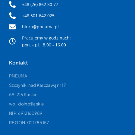
jednym dachem z zamkniętą powierzchnią
+48 (76) 862 30 77
produkcyjną o powierzchni 50 000 m².
+48 501 642 025
biuro@pneuma.pl
Pracujemy w godzinach:
pon. - pt.: 8.00 - 16.00
Kontakt
PNEUMA
Szczyniki nad Karczawą nr 17
59-216 Kunice
woj. dolnośląskie
NIP: 6912160989
REGON: 021785157