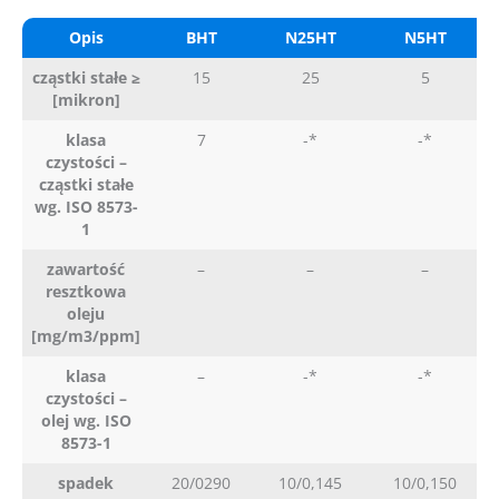
Opis
BHT
N25HT
N5HT
cząstki stałe ≥
15
25
5
[mikron]
klasa
7
-*
-*
czystości –
cząstki stałe
wg. ISO 8573-
1
zawartość
–
–
–
resztkowa
oleju
[mg/m3/ppm]
klasa
–
-*
-*
czystości –
olej wg. ISO
8573-1
spadek
20/0290
10/0,145
10/0,150