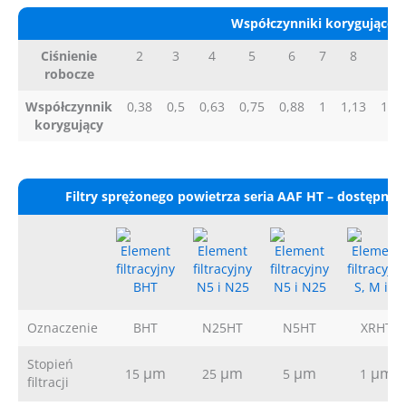
Współczynniki korygujące – 
Ciśnienie
2
3
4
5
6
7
8
9
robocze
Współczynnik
0,38
0,5
0,63
0,75
0,88
1
1,13
1,25
korygujący
Filtry sprężonego powietrza seria AAF HT – dostępne st
Oznaczenie
BHT
N25HT
N5HT
XRHT
Stopień
μm
μm
μm
μm
15
25
5
1
filtracji