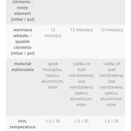
ciśnienia –
nowy
element
[mbar / psi]
wymiana
12
12 miesięcy
12 miesięcy
wkładu –
miesięcy
spadek
ciśnienia
[mbar / psi]
materiał
spiek
siatka ze
siatka ze
wykonania
mosiądzu,
stali
stali
żywica,
nierdzewnej,
nierdzewnej,
aluminium,
stal
stal
viton
nierdzewna,
nierdzewna,
żywica,
żywica,
aluminium,
aluminium,
viton
viton
min.
1,5 / 35
1,5 / 35
1,5 / 35
temperatura