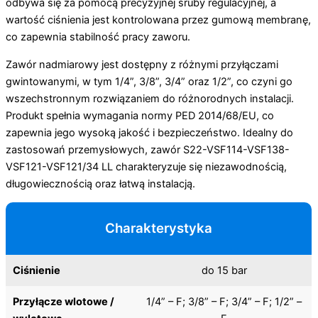
odbywa się za pomocą precyzyjnej śruby regulacyjnej, a
wartość ciśnienia jest kontrolowana przez gumową membranę,
co zapewnia stabilność pracy zaworu.
Zawór nadmiarowy jest dostępny z różnymi przyłączami
gwintowanymi, w tym 1/4”, 3/8”, 3/4” oraz 1/2”, co czyni go
wszechstronnym rozwiązaniem do różnorodnych instalacji.
Produkt spełnia wymagania normy PED 2014/68/EU, co
zapewnia jego wysoką jakość i bezpieczeństwo. Idealny do
zastosowań przemysłowych, zawór S22-VSF114-VSF138-
VSF121-VSF121/34 LL charakteryzuje się niezawodnością,
długowiecznością oraz łatwą instalacją.
Charakterystyka
Ciśnienie
do 15 bar
Przyłącze wlotowe /
1/4” – F; 3/8” – F; 3/4” – F; 1/2” –