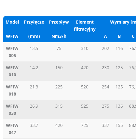
Model
Przyłącze
Przepływ
Element
Wymiary [m
filtracyjny
WFIW
(mm)
Nm3/h
A
B
C
WFIW
13,5
75
310
202
116
76,1
005
WFIW
14,2
150
420
230
125
76,1
010
WFIW
21,3
225
520
254
125
76,1
018
WFIW
26,9
315
525
275
136
88,9
030
WFIW
33,7
420
725
337
155
88,9
047