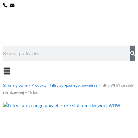
Przejdź
do
treści
Szukaj
Flyout
Menu
Strona główna
»
Produkty
»
Filtry sprężonego powietrza
»
Filtry WFIW ze stali
nierdzewnej – 16 bar