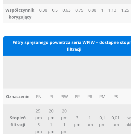
Współczynnik
0,38
0,5
0,63
0,75
0,88
1
1,13
1,25
korygujący
Filtry sprężonego powietrza seria WFIW – dostępne stopni
filtracji
Oznaczenie
PN
PI
PIW
PP
PR
PM
PS
P
25
20
20
Stopień
μm
μm
μm
3
1
0,1
0,01
węg
filtracji
5
1
1
μm
μm
μm
μm
akt
μm
μm
μm