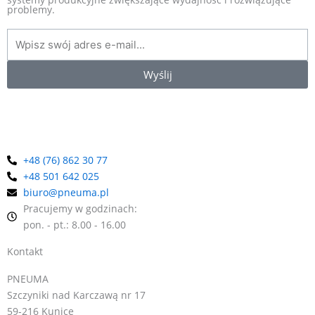
EXAIR
problemy.
Jesteśmy wyłącznym dystrybutorem amerykańskiej firmy EXAIR
w Polsce. To producent, który od ponad 40 lat wyznacza
standardy w branży produktów zasilanych sprężonym
powietrzem. Oferta obejmuje energooszczędne dysze
pneumatyczne m.in. noże powietrzne, rurki wirowe, przenośniki i
Wyślij
odkurzacze pneumatyczne i wiele innych. Jako wieloletni
dystrybutor marki EXAIR w Polsce, oferujemy kompleksową
pomoc w doborze odpowiednich urządzeń.
+48 (76) 862 30 77
+48 501 642 025
biuro@pneuma.pl
Pracujemy w godzinach:
pon. - pt.: 8.00 - 16.00
Kontakt
PNEUMA
Szczyniki nad Karczawą nr 17
59-216 Kunice