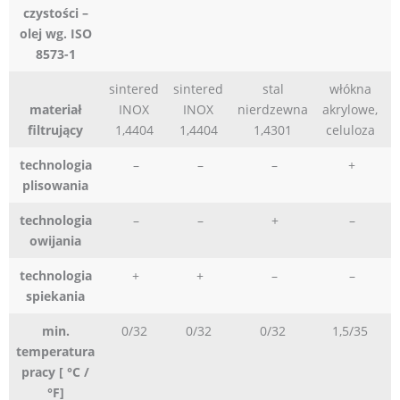
czystości –
olej wg. ISO
8573-1
sintered
sintered
stal
włókna
materiał
INOX
INOX
nierdzewna
akrylowe,
filtrujący
1,4404
1,4404
1,4301
celuloza
technologia
–
–
–
+
plisowania
technologia
–
–
+
–
owijania
technologia
+
+
–
–
spiekania
min.
0/32
0/32
0/32
1,5/35
temperatura
pracy [ °C /
°F]