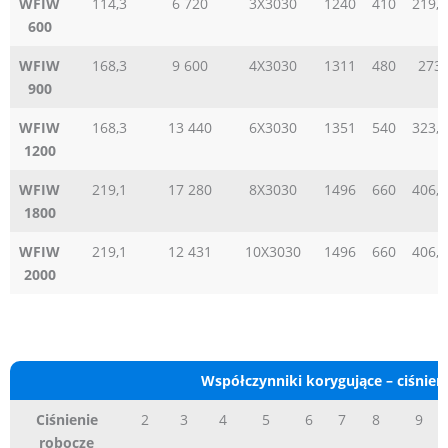
WFIW
114,3
6 720
3X3030
1240
410
219,1
600
WFIW
168,3
9 600
4X3030
1311
480
273
900
WFIW
168,3
13 440
6X3030
1351
540
323,9
1200
WFIW
219,1
17 280
8X3030
1496
660
406,4
1800
WFIW
219,1
12 431
10X3030
1496
660
406,4
2000
Współczynniki korygujące – ciśnien
Ciśnienie
2
3
4
5
6
7
8
9
robocze