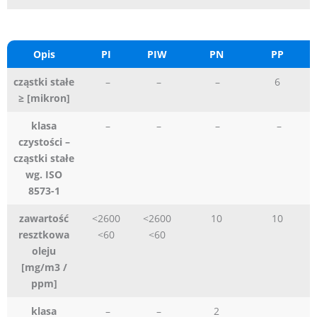
Opis
PI
PIW
PN
PP
cząstki stałe
–
–
–
6
≥ [mikron]
klasa
–
–
–
–
czystości –
cząstki stałe
wg. ISO
8573-1
zawartość
<2600
<2600
10
10
resztkowa
<60
<60
oleju
[mg/m3 /
ppm]
klasa
–
–
2