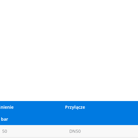
śnienie
Przyłącze
bar
50
DN50