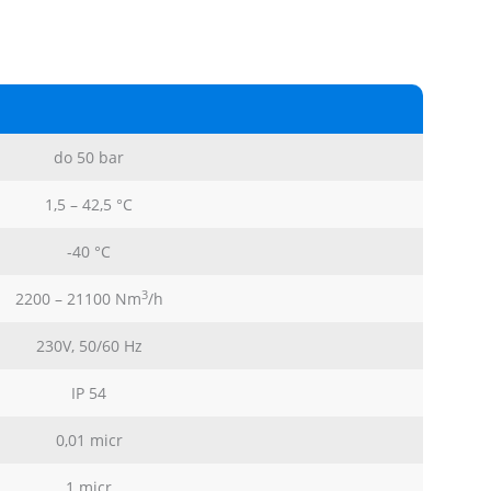
do 50 bar
1,5 – 42,5 °C
-40 °C
3
2200 – 21100 Nm
/h
230V, 50/60 Hz
IP 54
0,01 micr
1 micr