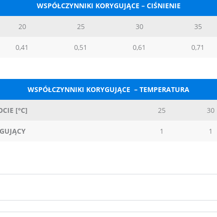
WSPÓŁCZYNNIKI KORYGUJĄCE – CIŚNIENIE
20
25
30
35
0,41
0,51
0,61
0,71
WSPÓŁCZYNNIKI KORYGUJĄCE – TEMPERATURA
IE [°C]
25
30
GUJĄCY
1
1