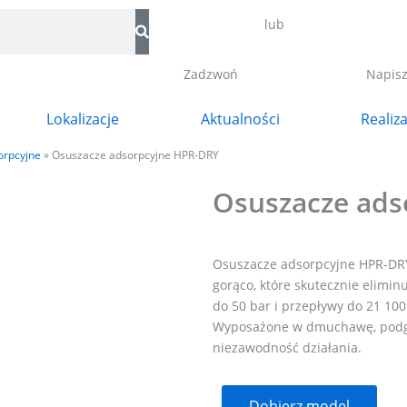
lub
Zadzwoń
Napis
Lokalizacje
Aktualności
Realiz
orpcyjne
»
Osuszacze adsorpcyjne HPR-DRY
Osuszacze ads
Osuszacze adsorpcyjne HPR-DR
gorąco, które skutecznie elimin
do 50 bar i przepływy do 21 100
Wyposażone w dmuchawę, podgrz
niezawodność działania.
Dobierz model