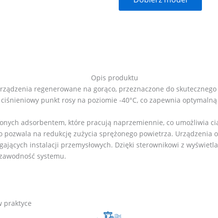
Opis produktu
rządzenia regenerowane na gorąco, przeznaczone do skutecznego u
 ciśnieniowy punkt rosy na poziomie -40°C, co zapewnia optymaln
nych adsorbentem, które pracują naprzemiennie, co umożliwia cią
 pozwala na redukcję zużycia sprężonego powietrza. Urządzenia ob
ających instalacji przemysłowych. Dzięki sterownikowi z wyświetl
iezawodność systemu.
w praktyce