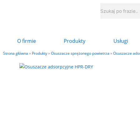
Przejdź
Szukaj
do
treści
O firmie
Produkty
Usługi
Strona główna
»
Produkty
»
Osuszacze sprężonego powietrza
»
Osuszacze ads