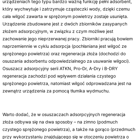
urządzeniach tego typu bardzo ważną funkcję pełni adsorbent,
który wychwytuje i zatrzymuje cząsteczki wody, dzięki czemu
cała wilgoć zawarta w sprężonym powietrzy zostaje usunięta.
Urządzenie zbudowane jest z dwóch zbiorników zasypanych
złożem adsorpcyjnym, w związku z czym możliwe jest
zachowanie jego nieprzerwanej pracy. Zbiorniki pracują bowiem
naprzemiennie w cyklu adsorpcja (pochłaniana jest wilgoć ze
sprężonego powietrza) oraz regeneracja złoża (dochodzi do
osuszania adsorbentu odpowiedzialnego za usuwanie wilgoci).
Osuszacz adsorpcyjny serii ATKN, Pro-Dr, A-Dry i B-DRY
regeneracja zachodzi pod wpływem działania czystego
sprężonego powietrza, natomiast wilgoć odprowadzana jest na
zewnątrz urządzenia za pomocą tłumika wydmuchu.
Warto dodać, że w osuszaczach adsorpcyjnych regeneracja
złoża odbywa się na dwa sposoby – na zimno (podmuch
czystego sprężonego powietrza), a także na gorąco (przedmuch
przy wykorzystaniu znajdującego się w otoczeniu powietrza o