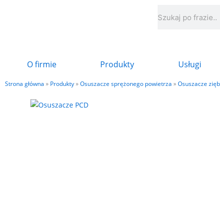
Przejdź
Szukaj
do
treści
O firmie
Produkty
Usługi
Strona główna
»
Produkty
»
Osuszacze sprężonego powietrza
»
Osuszacze zięb