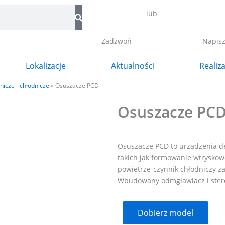
lub
Zadzwoń
Napis
Lokalizacje
Aktualności
Realiz
nicze - chłodnicze
»
Osuszacze PCD
Osuszacze PC
Osuszacze PCD to urządzenia d
takich jak formowanie wtryskow
powietrze-czynnik chłodniczy za
Wbudowany odmgławiacz i ster
Dobierz model