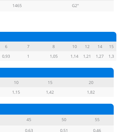
1465
G2″
6
7
8
10
12
14
15
0,93
1
1,05
1,14
1,21
1,27
1,3
10
15
20
1,15
1,42
1,82
45
50
55
0,63
0,51
0,46