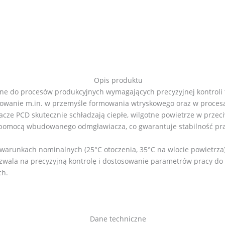
Opis produktu
e do procesów produkcyjnych wymagających precyzyjnej kontroli 
sowanie m.in. w przemyśle formowania wtryskowego oraz w proces
acze PCD skutecznie schładzają ciepłe, wilgotne powietrze w przec
 pomocą wbudowanego odmgławiacza, co gwarantuje stabilność pra
warunkach nominalnych (25°C otoczenia, 35°C na wlocie powietrza
wala na precyzyjną kontrolę i dostosowanie parametrów pracy do 
ch.
Dane techniczne