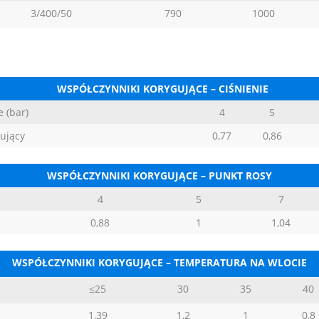
3/400/50
790
1000
WSPÓŁCZYNNIKI KORYGUJĄCE – CIŚNIENIE
 (bar)
4
5
ujący
0,77
0,86
WSPÓŁCZYNNIKI KORYGUJĄCE – PUNKT ROSY
4
5
7
0,88
1
1,04
WSPÓŁCZYNNIKI KORYGUJĄCE – TEMPERATURA NA WLOCIE
≤25
30
35
40
1,39
1,2
1
0,8