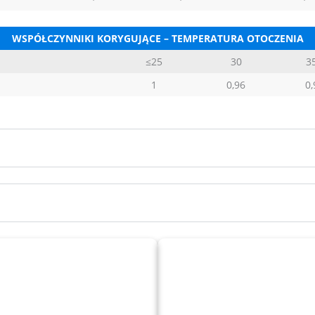
WSPÓŁCZYNNIKI KORYGUJĄCE – TEMPERATURA OTOCZENIA
≤25
30
3
1
0,96
0,