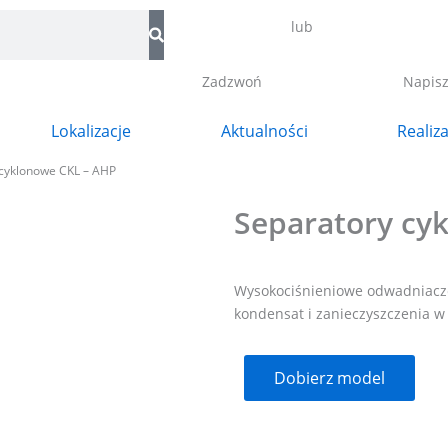
lub
Zadzwoń
Napis
Lokalizacje
Aktualności
Realiz
 cyklonowe CKL – AHP
Separatory cy
Wysokociśnieniowe odwadniacz
kondensat i zanieczyszczenia w
Dobierz model