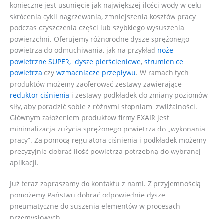
konieczne jest usunięcie jak największej ilości wody w celu
skrócenia cykli nagrzewania, zmniejszenia kosztów pracy
podczas czyszczenia części lub szybkiego wysuszenia
powierzchni. Oferujemy różnorodne dysze sprężonego
powietrza do odmuchiwania, jak na przykład
noże
powietrzne SUPER,
dysze pierścieniowe
,
strumienice
powietrza
czy
wzmacniacze przepływu
. W ramach tych
produktów możemy zaoferować zestawy zawierające
reduktor ciśnienia
i zestawy podkładek do zmiany poziomów
siły, aby poradzić sobie z różnymi stopniami zwilżalności.
Głównym założeniem produktów firmy EXAIR jest
minimalizacja zużycia sprężonego powietrza do „wykonania
pracy”. Za pomocą regulatora ciśnienia i podkładek możemy
precyzyjnie dobrać ilość powietrza potrzebną do wybranej
aplikacji.
Już teraz zapraszamy do kontaktu z nami. Z przyjemnością
pomożemy Państwu dobrać odpowiednie dysze
pneumatyczne do suszenia elementów w procesach
przemysłowych.