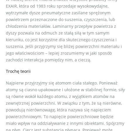
EXAIR, która od 1983 roku sprzedaje wysokowydajne,
wytrzymałe dysze pneumatyczne zasilane sprężonym
powietrzem przeznaczone do suszenia, czyszczenia, lub
chłodzenia materiałów. Laminarny przepływ powietrza z
dyszy pozwala na odmuch ze stałą siłą w tym samym
kierunku, co jest korzystne dla skutecznego czyszczenia i
suszenia. Jeśli przyjrzymy się bliżej powierzchni materiału i
jego właściwościom – lepiej zrozumiemy w jaki sposób
zachodzi interakcja pomiędzy nim, a cieczą.
Trochę teorii
Najpierw przyjrzyjmy się atomom ciała stałego. Ponieważ
atomy są ciasno upakowane i ułożone w stabilnej formie, siły
są równe wokół każdego atomu, z wyjątkiem atomów na
zewnętrznej powierzchni. W związku z tym, że są nierówne,
powodują nierównowagę, która nazywa się napięciem
powierzchniowym. To napięcie powierzchniowe będzie
miało wpływ na oddziaływanie z innymi obiektami. Spójrzmy
na płyn. Ciecz jest substancją płynącą. Ponieważ może