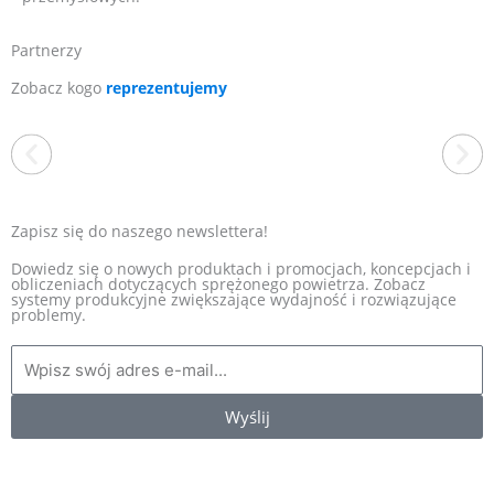
Partnerzy
Zobacz kogo
reprezentujemy
Zapisz się do naszego newslettera!
Dowiedz się o nowych produktach i promocjach, koncepcjach i
obliczeniach dotyczących sprężonego powietrza. Zobacz
systemy produkcyjne zwiększające wydajność i rozwiązujące
EXAIR
problemy.
Jesteśmy wyłącznym dystrybutorem amerykańskiej firmy EXAIR
w Polsce. To producent, który od ponad 40 lat wyznacza
standardy w branży produktów zasilanych sprężonym
powietrzem. Oferta obejmuje energooszczędne dysze
pneumatyczne m.in. noże powietrzne, rurki wirowe, przenośniki i
Wyślij
odkurzacze pneumatyczne i wiele innych. Jako wieloletni
dystrybutor marki EXAIR w Polsce, oferujemy kompleksową
pomoc w doborze odpowiednich urządzeń.