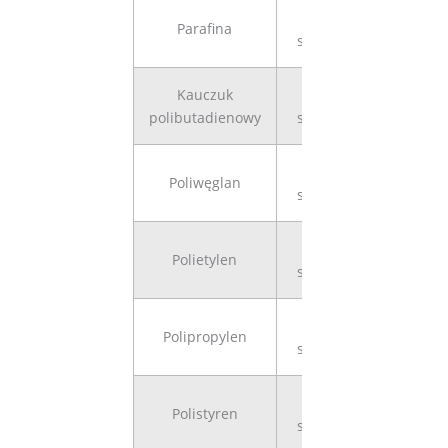
108,9
Parafina
stopnie
Kauczuk
96
polibutadienowy
stopnie
82
Poliwęglan
stopnie
96
Polietylen
stopnie
102,1
Polipropylen
stopnie
87,4s
Polistyren
stopnie