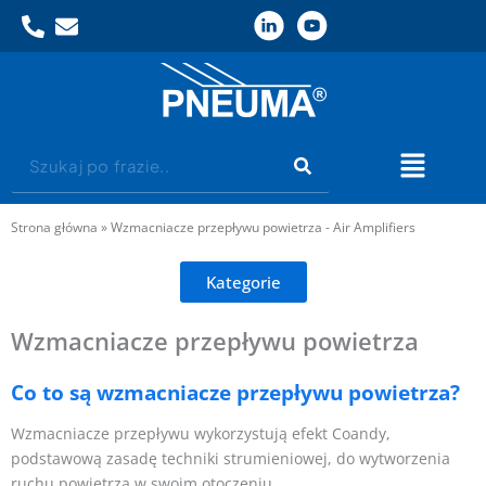
Przejdź
do
treści
Szukaj
Flyout
Menu
Strona główna
»
Wzmacniacze przepływu powietrza - Air Amplifiers
Kategorie
Wzmacniacze przepływu powietrza
Co to są wzmacniacze przepływu powietrza?
Wzmacniacze przepływu wykorzystują efekt Coandy,
podstawową zasadę techniki strumieniowej, do wytworzenia
ruchu powietrza w swoim otoczeniu.