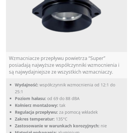
Wzmacniacze przepływu powietrza “Super”
posiadają najwyższe współczynniki wzmocnienia i
są najwydajniejsze ze wszystkich wzmacniaczy.
Wydajność:
współczynnik wzmocnienia od 12:1 do
25:1
Poziom hałasu:
od 69 do 88 dBA
Kołnierz montażowy:
tak
Regulacja przepływu:
za pomocą wkładek
Zakres temperatur:
135°C
Zastosowanie w warunkach korozyjnych:
nie
Materiał wykonania:
aluminium