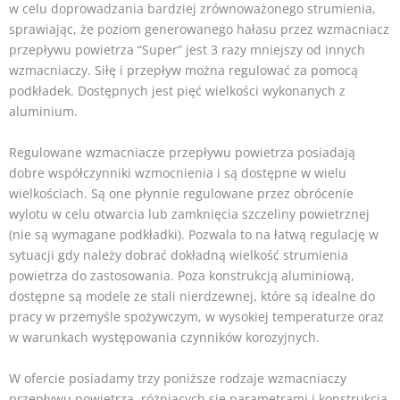
w celu doprowadzania bardziej zrównoważonego strumienia,
sprawiając, że poziom generowanego hałasu przez wzmacniacz
przepływu powietrza “Super” jest 3 razy mniejszy od innych
wzmacniaczy. Siłę i przepływ można regulować za pomocą
podkładek. Dostępnych jest pięć wielkości wykonanych z
aluminium.
Regulowane wzmacniacze przepływu powietrza posiadają
dobre współczynniki wzmocnienia i są dostępne w wielu
wielkościach. Są one płynnie regulowane przez obrócenie
wylotu w celu otwarcia lub zamknięcia szczeliny powietrznej
(nie są wymagane podkładki). Pozwala to na łatwą regulację w
sytuacji gdy należy dobrać dokładną wielkość strumienia
powietrza do zastosowania. Poza konstrukcją aluminiową,
dostępne są modele ze stali nierdzewnej, które są idealne do
pracy w przemyśle spożywczym, w wysokiej temperaturze oraz
w warunkach występowania czynników korozyjnych.
W ofercie posiadamy trzy poniższe rodzaje wzmacniaczy
przepływu powietrza, różniących się parametrami i konstrukcją.