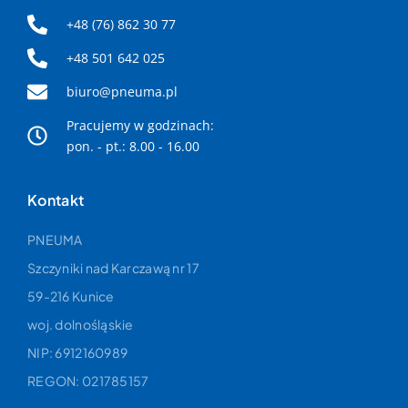
pomp próżniowych.
zap
+48 (76) 862 30 77
prz
i w
+48 501 642 025
biuro@pneuma.pl
Pracujemy w godzinach:
pon. - pt.: 8.00 - 16.00
Kontakt
PNEUMA
Szczyniki nad Karczawą nr 17
59-216 Kunice
woj. dolnośląskie
NIP: 6912160989
REGON: 021785157