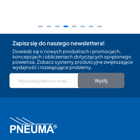
Zapisz się do naszego newslettera!
Dowiedz się o nowych produktach i promocjach,
koncepcjach i obliczeniach dotyczących sprężonego
powietrza. Zobacz systemy produkcyjne zwiększające
wydajność i rozwiązujące problemy.
Wyślij
ALWITCO
IN
Reprezentujemy w Polsce amerykańską firmę
INS
ALWITCO. To producent, który od ponad 65 lat
ciś
produkuje przemysłowe urządzenia kontrolujące
par
hałas w zakładach produkcyjnych. Dzięki tej
met
współpracy mamy możliwość zaoferować
opr
Państwu szeroką gamę tłumików hałasu do wielu
spe
zastosowań w tym do osuszaczy
do
pneumatycznych, maszyn rozdmuchowych PET i
tec