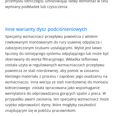
przemysłu lotniczego), umożliwiając łatwy demontaż w celu
wymiany podkładek lub czyszczenia
Inne warianty dysz podciśnieniowych
Specjalny wzmacniacz przepływu powietrza z wlotem
rowkowanym montowanym do rury ssawnej odpylacza i
zabezpieczonym śrubami ustalającymi. Wylot jest łatwo
łączony do istniejącego systemu odpylającego lub może być
skierowany do worka filtracyjnego. Wkładka teflonowa
została użyta w regulowanych wzmacniaczach przepływu
powietrza ze stali nierdzewnej, aby pomóc w zassaniu
kleistego materiału z procesu i zapobiec jego osadzaniu na
wzmacniaczu. Inna wersja ze stali nierdzewnej do montażu
kołnierzowego została opracowana jako wspomaganie
wentylatora do odprowadzania gorących spalin z pieca. W
przypadku awarii zasilania, ten specjalny wzmacniacz może
szybko odprowadzić dymy, które mogłyby zaszkodzić
znajdującym się w pobliżu pracownikom.