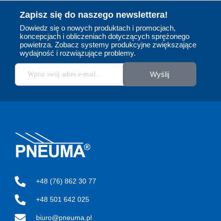
Zapisz się do naszego newslettera!
Dowiedz się o nowych produktach i promocjach,
koncepcjach i obliczeniach dotyczących sprężonego
powietrza. Zobacz systemy produkcyjne zwiększające
wydajność i rozwiązujące problemy.
Wyślij
EXAIR
Jesteśmy wyłącznym dystrybutorem amerykańskiej
firmy EXAIR w Polsce. To producent, który od
ponad 40 lat wyznacza standardy w branży
produktów zasilanych sprężonym powietrzem.
Oferta obejmuje energooszczędne dysze
pneumatyczne m.in. noże powietrzne, rurki wirowe,
przenośniki i odkurzacze pneumatyczne i wiele
innych. Jako wieloletni dystrybutor marki EXAIR w
+48 (76) 862 30 77
Polsce, oferujemy kompleksową pomoc w doborze
odpowiednich urządzeń.
+48 501 642 025
biuro@pneuma.pl