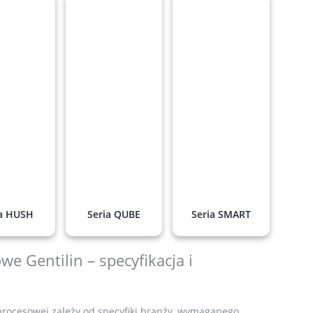
ia HUSH
Seria QUBE
Seria SMART
e Gentilin – specyfikacja i
rocesowej zależy od specyfiki branży, wymaganego