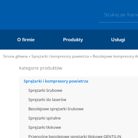
Przejdź
do
Szukaj
treści
O firmie
Produkty
Usługi
Strona główna
»
Sprężarki i kompresory powietrza
»
Bezolejowe kompresory t
Kategorie produktów
Sprężarki i kompresory powietrza
Sprężarki śrubowe
Sprężarki do laserów
Bezolejowe sprężarki śrubowe
Sprężarki spiralne
Sprężarki tłokowe
Przenośne bezolejowe sprężarki tłokowe GENTILIN