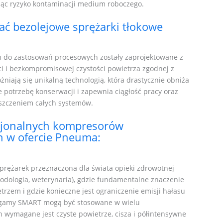
ując ryzyko kontaminacji medium roboczego.
ać bezolejowe sprężarki tłokowe
n do zastosowań procesowych zostały zaprojektowane z
i i bezkompromisowej czystości powietrza zgodnej z
iają się unikalną technologią, która drastycznie obniża
je potrzebę konserwacji i zapewnia ciągłość pracy oraz
szczeniem całych systemów.
esjonalnych kompresorów
n w ofercie Pneuma:
prężarek przeznaczona dla świata opieki zdrowotnej
 podologia, weterynaria), gdzie fundamentalne znaczenie
trzem i gdzie konieczne jest ograniczenie emisji hałasu
 gamy SMART mogą być stosowane w wielu
h wymagane jest czyste powietrze, cisza i półintensywne