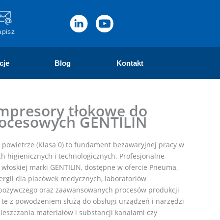
apisz
cje
Blog
Kontakt
mpresory tłokowe do
rocesowych GENTILIN
e powietrze (Klasa 0) to fundament bezawaryjnej pracy w
h higienicznych i technologicznych. Profesjonalne
włoskiej marki GENTILIN, dostępne w ofercie Pneuma,
rgii dla placówek medycznych, laboratoriów
spożywczego oraz zaawansowanych procesów produkcji
 te z powodzeniem służą do obsługi urządzeń i narzędzi
szczania materiałów i substancji kanałami czy