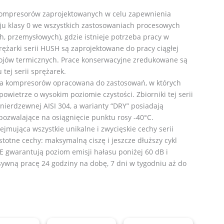
mpresorów zaprojektowanych w celu zapewnienia
ju klasy 0 we wszystkich zastosowaniach procesowych
, przemysłowych), gdzie istnieje potrzeba pracy w
ężarki serii HUSH są zaprojektowane do pracy ciągłej
stojów termicznych. Prace konserwacyjne zredukowane są
ej serii sprężarek.
a kompresorów opracowana do zastosowań, w których
wietrze o wysokim poziomie czystości. Zbiorniki tej serii
 nierdzewnej AISI 304, a warianty “DRY” posiadają
zwalające na osiągnięcie punktu rosy -40°C.
ejmująca wszystkie unikalne i zwycięskie cechy serii
stotne cechy: maksymalną ciszę i jeszcze dłuższy cykl
BE gwarantują poziom emisji hałasu poniżej 60 dB i
ywną pracę 24 godziny na dobę, 7 dni w tygodniu aż do