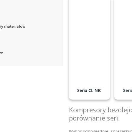
zny materiałów
we
Seria CLINIC
Ser
Kompresory bezolejow
porównanie serii
Wybór odpowiedniej sprężarki p