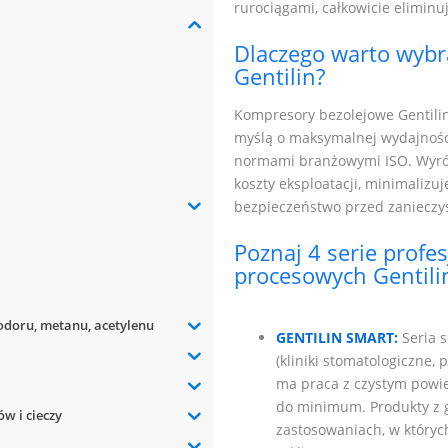
rurociągami, całkowicie elimin
Dlaczego warto wybr
Gentilin?
Kompresory bezolejowe Gentili
myślą o maksymalnej wydajnośc
normami branżowymi ISO. Wyróżn
koszty eksploatacji, minimalizu
bezpieczeństwo przed zanieczy
Poznaj 4 serie prof
procesowych Gentili
wodoru, metanu, acetylenu
GENTILIN SMART:
Seria s
(kliniki stomatologiczne,
ma praca z czystym powie
do minimum. Produkty z
ów i cieczy
zastosowaniach, w któryc