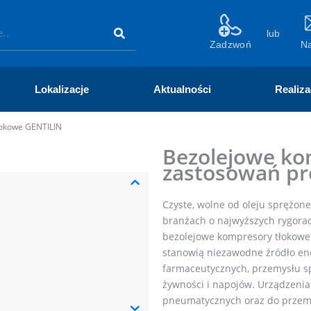
lub
Zadzwoń
N
Lokalizacje
Aktualności
Realiza
łokowe GENTILIN
Bezolejowe ko
zastosowań p
Czyste, wolne od oleju sprężon
branżach o najwyższych rygorac
bezolejowe kompresory tłokowe 
stanowią niezawodne źródło ene
farmaceutycznych, przemysłu 
żywności i napojów. Urządzenia
pneumatycznych oraz do przemie