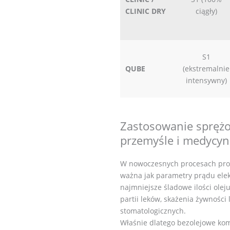
CLINIC DRY
ciągły)
S1
QUBE
(ekstremalnie
intensywny)
Zastosowanie sprężo
przemyśle i medycyn
W nowoczesnych procesach prod
ważna jak parametry prądu ele
najmniejsze śladowe ilości olej
partii leków, skażenia żywności
stomatologicznych.
Właśnie dlatego bezolejowe ko