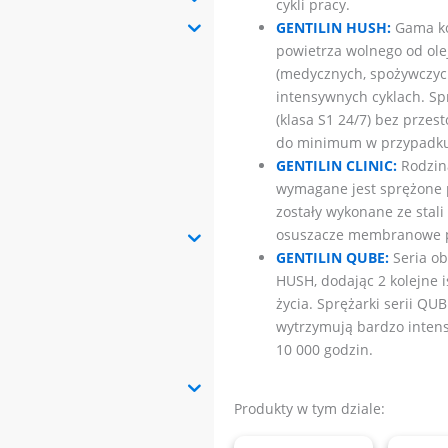
cykli pracy.
GENTILIN HUSH:
Gama ko
powietrza wolnego od ole
(medycznych, spożywczych
intensywnych cyklach. Spr
(klasa S1 24/7) bez prze
do minimum w przypadku t
GENTILIN CLINIC:
Rodzin
wymagane jest sprężone po
zostały wykonane ze stali
osuszacze membranowe po
GENTILIN QUBE:
Seria ob
HUSH, dodając 2 kolejne i
życia. Sprężarki serii QU
wytrzymują bardzo intens
10 000 godzin.
Produkty w tym dziale: