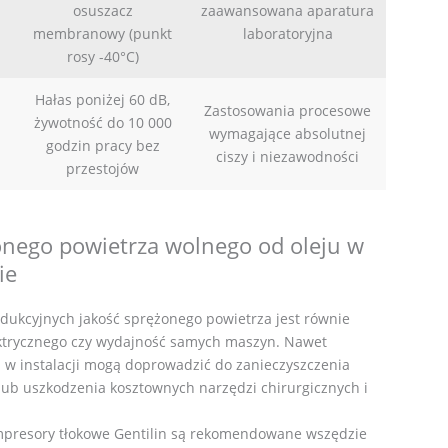
osuszacz
zaawansowana aparatura
membranowy (punkt
laboratoryjna
rosy -40°C)
Hałas poniżej 60 dB,
Zastosowania procesowe
żywotność do 10 000
wymagające absolutnej
godzin pracy bez
ciszy i niezawodności
przestojów
nego powietrza wolnego od oleju w
ie
ukcyjnych jakość sprężonego powietrza jest równie
ktrycznego czy wydajność samych maszyn. Nawet
u w instalacji mogą doprowadzić do zanieczyszczenia
 lub uszkodzenia kosztownych narzędzi chirurgicznych i
mpresory tłokowe Gentilin są rekomendowane wszędzie