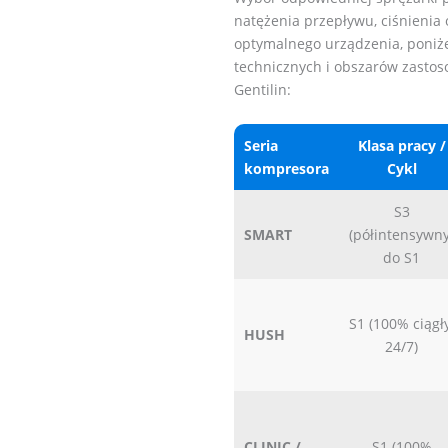
natężenia przepływu, ciśnienia 
optymalnego urządzenia, poniż
technicznych i obszarów zasto
Gentilin:
Seria
Klasa pracy /
kompresora
Cykl
S3
SMART
(półintensywny
do S1
S1 (100% ciągły
HUSH
24/7)
CLINIC /
S1 (100%