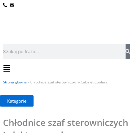
Przejdź
do
treści
Szukaj
Flyout
Menu
Strona główna
»
Chłodnice szaf sterowniczych- Cabinet Coolers
Kategorie
Chłodnice szaf sterowniczych