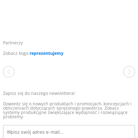
Partnerzy
Zobacz kogo
reprezentujemy
Zapisz się do naszego newslettera!
Dowiedz się o nowych produktach i promocjach, koncepcjach i
obliczeniach dotyczących sprężonego powietrza. Zobacz
systemy produkcyjne zwiększające wydajność i rozwiązujące
EXAIR
problemy.
Jesteśmy wyłącznym dystrybutorem amerykańskiej firmy EXAIR
w Polsce. To producent, który od ponad 40 lat wyznacza
standardy w branży produktów zasilanych sprężonym
powietrzem. Oferta obejmuje energooszczędne dysze