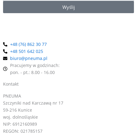
pneumatyczne m.in. noże powietrzne, rurki wirowe, przenośniki i
Wyślij
odkurzacze pneumatyczne i wiele innych. Jako wieloletni
dystrybutor marki EXAIR w Polsce, oferujemy kompleksową
pomoc w doborze odpowiednich urządzeń.
+48 (76) 862 30 77
+48 501 642 025
biuro@pneuma.pl
Pracujemy w godzinach:
pon. - pt.: 8.00 - 16.00
Kontakt
PNEUMA
Szczyniki nad Karczawą nr 17
59-216 Kunice
woj. dolnośląskie
NIP: 6912160989
REGON: 021785157